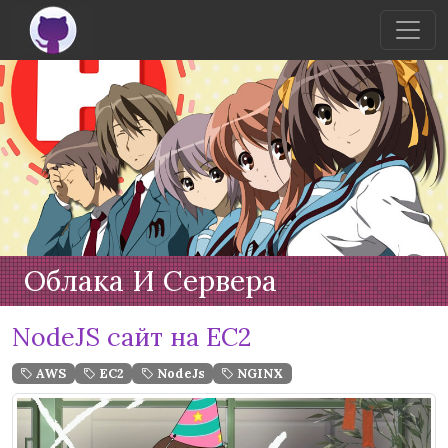
Облака И Сервера
NodeJS сайт на EC2
AWS
EC2
NodeJs
NGINX